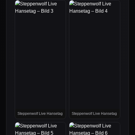
Steppenwolf Live Hansetag
Steppenwolf Live Hansetag