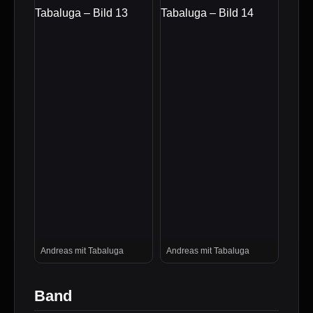
Andreas mit Tabaluga
Andreas mit Tabaluga
Band