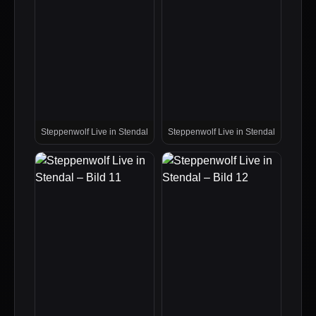
Steppenwolf Live in Stendal
Steppenwolf Live in Stendal