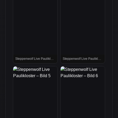
Steppenwolf Live Paulikloster
Steppenwolf Live Paulikloster