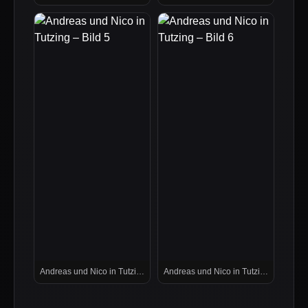
Andreas und Nico in Tutzing
Andreas und Nico in Tutzing