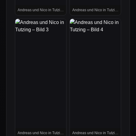
Andreas und Nico in Tutzing
Andreas und Nico in Tutzing
Andreas und Nico in Tutzing
Andreas und Nico in Tutzing