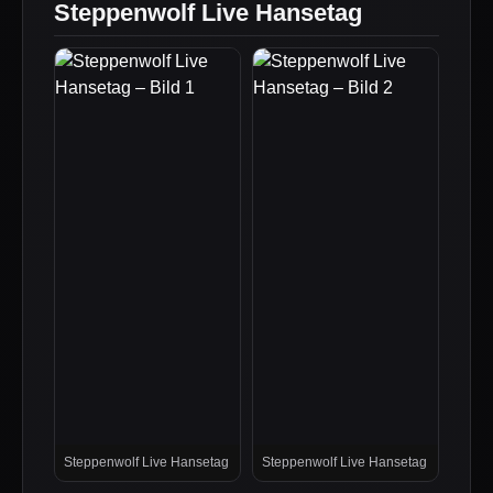
Steppenwolf Live Hansetag
Steppenwolf Live Hansetag
Steppenwolf Live Hansetag