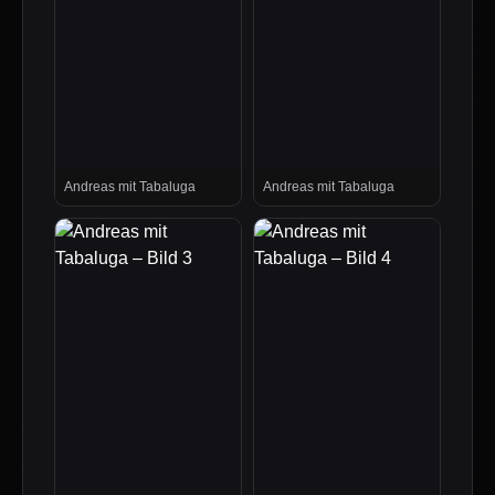
Andreas mit Tabaluga
Andreas mit Tabaluga