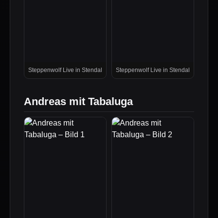
Steppenwolf Live in Stendal
Steppenwolf Live in Stendal
Andreas mit Tabaluga