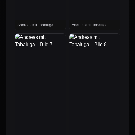
Andreas mit Tabaluga
Andreas mit Tabaluga