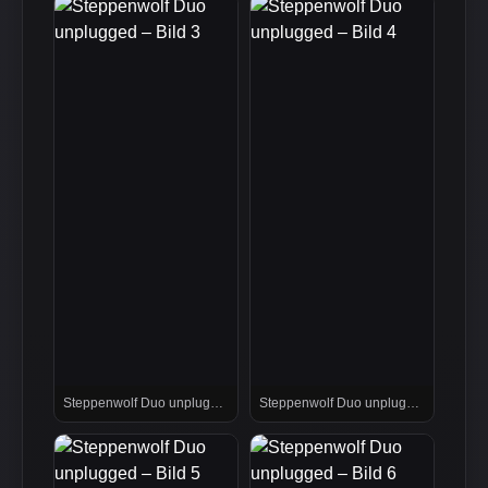
Steppenwolf Duo unplugged
Steppenwolf Duo unplugged